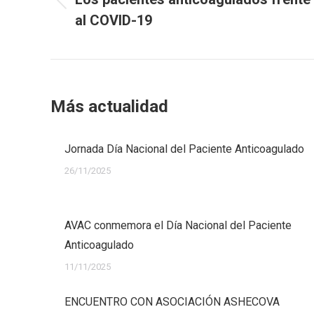
publicaciones
Publicación
al COVID-19
anterior:
Más actualidad
Jornada Día Nacional del Paciente Anticoagulado
26/11/2025
AVAC conmemora el Día Nacional del Paciente
Anticoagulado
11/11/2025
ENCUENTRO CON ASOCIACIÓN ASHECOVA