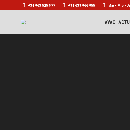
+34 963 525 577
+34 633 966 955
Mar - Mie - J
AVAC
ACTU