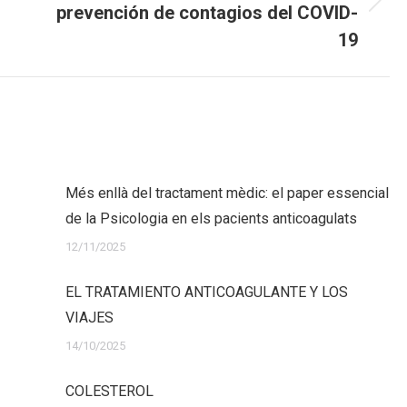
prevención de contagios del COVID-
Publicación
siguiente:
19
Més enllà del tractament mèdic: el paper essencial
de la Psicologia en els pacients anticoagulats
12/11/2025
EL TRATAMIENTO ANTICOAGULANTE Y LOS
VIAJES
14/10/2025
COLESTEROL