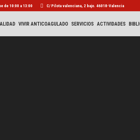
ue de 10:00 a 13:00
C/ Pilota valenciana, 2 bajo. 46018-Valencia
AVAC
ACTUALIDAD
VIVIR ANTICOAGULADO
ALIDAD
VIVIR ANTICOAGULADO
SERVICIOS
ACTIVIDADES
BIBL