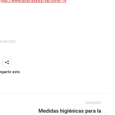
.
http://www.dogv.gva.es/va/covid-19
02/04/2020
partir esto
SIGUIENTE
Medidas higiénicas para la