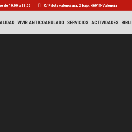
ue de 10:00 a 13:00
C/ Pilota valenciana, 2 bajo. 46018-Valencia
AVAC
ACTUALIDAD
VIVIR ANTICOAGULADO
ALIDAD
VIVIR ANTICOAGULADO
SERVICIOS
ACTIVIDADES
BIBL