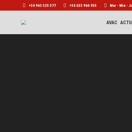
+34 963 525 577
+34 633 966 955
Mar - Mie - J
AVAC
ACTU