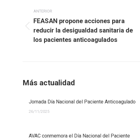
entre
ANTERIOR
publicaciones
FEASAN propone acciones para
reducir la desigualdad sanitaria de
Publicación
anterior:
los pacientes anticoagulados
Más actualidad
Jornada Día Nacional del Paciente Anticoagulado
26/11/2025
AVAC conmemora el Día Nacional del Paciente