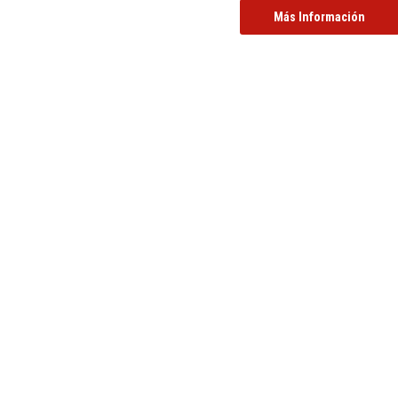
Más Información
Actualidad
Nov
26
2025