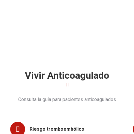
+34 963 525 577
uda o consulta,
¡llámenos!
+34 633 966 955
Vivir Anticoagulado
Consulta la guía para pacientes anticoagulados
Riesgo tromboembólico