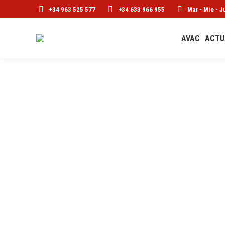
+34 963 525 577
+34 633 966 955
Mar - Mie - J
AVAC
ACTU