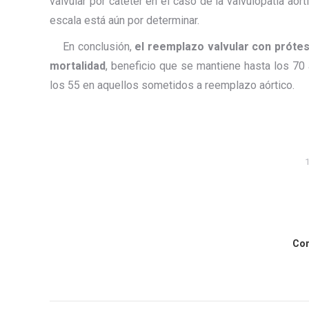
valvular por catéter en el caso de la valvulopatía aór
escala está aún por determinar.
En conclusión,
el reemplazo valvular con prótes
mortalidad
, beneficio que se mantiene hasta los 70 
los 55 en aquellos sometidos a reemplazo aórtico.
Com