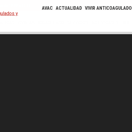
ue de 10:00 a 13:00
C/ Pilota valenciana, 2 bajo. 46018-Valencia
AVAC
ACTUALIDAD
VIVIR ANTICOAGULADO
ALIDAD
VIVIR ANTICOAGULADO
SERVICIOS
ACTIVIDADES
BIBL