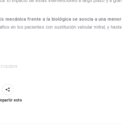
tica. El impacto de estas intervenciones a largo plazo y a gran
is mecánica frente a la biológica se asocia a una menor
años en los pacientes con sustitución valvular mitral, y hasta
17/12/2019
partir esto