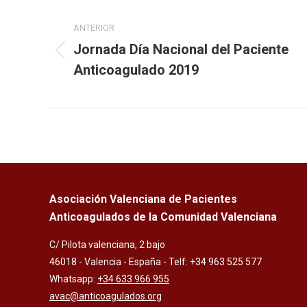
Navegación
entre
ANTERIOR
Jornada Día Nacional del Paciente
publicaciones
Publicación
Anticoagulado 2019
anterior:
Asociación Valenciana de Pacientes
Anticoagulados de la Comunidad Valenciana
C/ Pilota valenciana, 2 bajo
46018 - Valencia - España - Telf: +34 963 525 577
Whatsapp:
+34 633 966 955
avac@anticoagulados.org