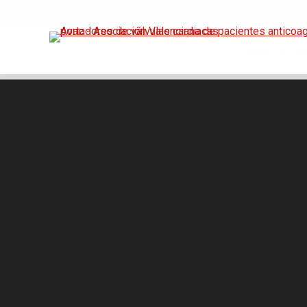
+34 963 525 577
+34 633 966 955
Mar - Mie - J
AVAC
ACTU