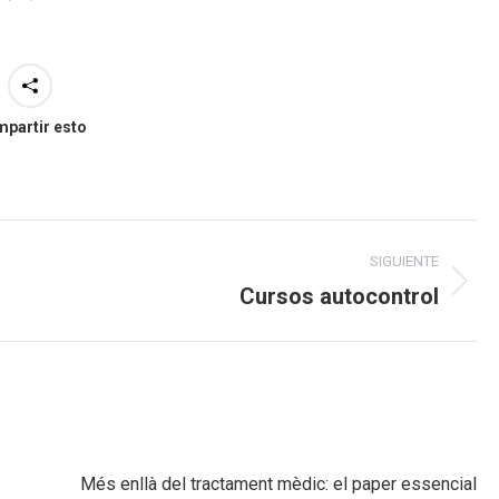
partir esto
SIGUIENTE
Cursos autocontrol
Publicación
siguiente:
Més enllà del tractament mèdic: el paper essencial