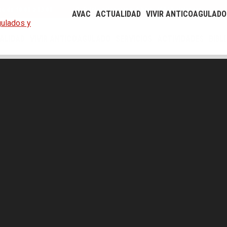
ue de 10:00 a 13:00
C/ Pilota valenciana, 2 bajo. 46018-Valencia
AVAC
ACTUALIDAD
VIVIR ANTICOAGULADO
ALIDAD
VIVIR ANTICOAGULADO
SERVICIOS
ACTIVIDADES
BIBL