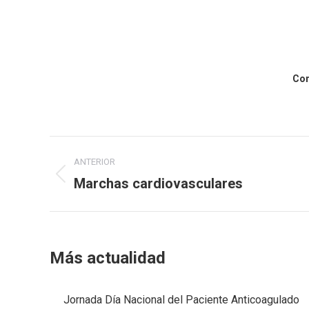
Com
Navegación
ANTERIOR
entre
Marchas cardiovasculares
Publicación
publicaciones
anterior:
Más actualidad
Jornada Día Nacional del Paciente Anticoagulado