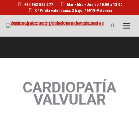
+34 963 525 577
Mar - Mie - Jue de 10:00 a 13:00
C/ Pilota valenciana, 2 bajo. 46018-Valencia
Buscar:
CARDIOPATÍA
VALVULAR